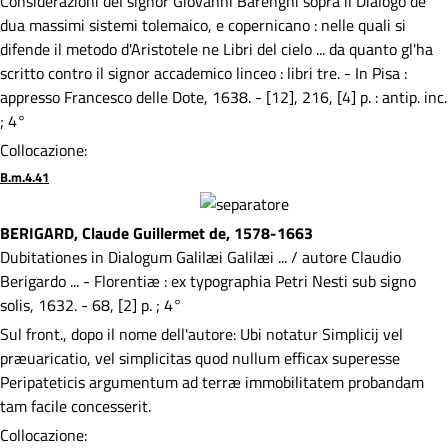
Considerazioni del signor Giovanni Barenghi sopra il Dialogo de
dua massimi sistemi tolemaico, e copernicano : nelle quali si
difende il metodo d'Aristotele ne Libri del cielo ... da quanto gl'ha
scritto contro il signor accademico linceo : libri tre. - In Pisa :
appresso Francesco delle Dote, 1638. - [12], 216, [4] p. : antip. inc.
; 4°
Collocazione:
B.m.4.41
BERIGARD, Claude Guillermet de, 1578-1663
Dubitationes in Dialogum Galilæi Galilæi ... / autore Claudio
Berigardo ... - Florentiæ : ex typographia Petri Nesti sub signo
solis, 1632. - 68, [2] p. ; 4°
Sul front., dopo il nome dell'autore: Ubi notatur Simplicij vel
præuaricatio, vel simplicitas quod nullum efficax superesse
Peripateticis argumentum ad terræ immobilitatem probandam
tam facile concesserit.
Collocazione: