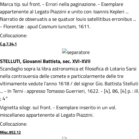
Marca tip. sul front. - Errori nella paginazione. - Esemplare
appartenente al Legato Piazzini e unito con: Ioannis Kepleri ...
Narratio de obseruatis a se quatuor Iouis satellitibus erronibus ...
- Florentiæ : apud Cosmum Iunctam, 1611.
Collocazione:
C.g.7.34.1
STELLUTI, Giovanni Battista, sec. XVI-XVII
Scandaglio sopra la libra astronomica et filosofica di Lotario Sarsi
nella controuersia delle comete e particolarmente delle tre
vltimamente vedute l'anno 1618 / del signor Gio. Battista Stelluti
... - In Terni : appresso Tomasso Guerrieri, 1622. - [4], 86, [4] p. : ill.
; 4°
Vignetta silogr. sul front. - Esemplare inserito in un vol.
miscellaneo appartenente al Legato Piazzini.
Collocazione:
Misc.952.12