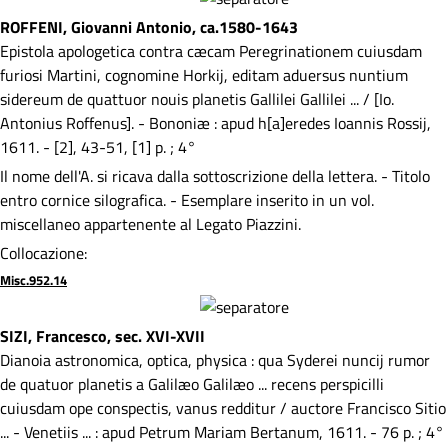
ROFFENI, Giovanni Antonio, ca.1580-1643
Epistola apologetica contra cæcam Peregrinationem cuiusdam
furiosi Martini, cognomine Horkij, editam aduersus nuntium
sidereum de quattuor nouis planetis Gallilei Gallilei ... / [Io.
Antonius Roffenus]. - Bononiæ : apud h[a]eredes Ioannis Rossij,
1611. - [2], 43-51, [1] p. ; 4°
Il nome dell'A. si ricava dalla sottoscrizione della lettera. - Titolo
entro cornice silografica. - Esemplare inserito in un vol.
miscellaneo appartenente al Legato Piazzini.
Collocazione:
Misc.952.14
SIZI, Francesco, sec. XVI-XVII
Dianoia astronomica, optica, physica : qua Syderei nuncij rumor
de quatuor planetis a Galilæo Galilæo ... recens perspicilli
cuiusdam ope conspectis, vanus redditur / auctore Francisco Sitio
... - Venetiis ... : apud Petrum Mariam Bertanum, 1611. - 76 p. ; 4°