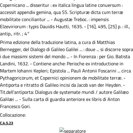
Copernicano ... disseritur : ex italica lingua latine conuersum :
accessit appendix gemina, qua SS. Scripturæ dicta cum terræ
mobilitate conciliantur ... - Augustæ Treboc. : impensis
Elzeviriorum : typis Dauidis Hautti, 1635. - [16], 495, [25] p. : ill.,
antip., ritr. ; 4°
Prima edizione della traduzione latina, a cura di Matthias
Bernegger, del Dialogo di Galileo Galilei ... : doue ... si discorre sopra
i due massimi sistemi del mondo ... - In Fiorenza : per Gio. Batista
Landini, 1632. - Contiene anche: Perioche ex introductione in
Martem Iohanni Kepleri; Epistola ... Pauli Antonii Foscarini ... circa
Pythagoricorum, et Copernici opinionem de mobilitate terræ. -
Antiporta e ritratto di Galileo incisi da Jacob van der Heyden. -
Tit.dell'antiporta: Dialogus de systemate mundi / autore Galilæo
Galilæi ... - Sulla carta di guardia anteriore ex libris di Anton
Francesco Gori.
Collocazione:
C.k.5.23