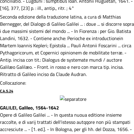
conciliatio. - Lugduni : sumptibus Ioan. Antonii Huguetan, 1641. -
[16], 377, [23] p. : ill., antip., ritr. ; 4°
Seconda edizione della traduzione latina, a cura di Matthias
Bernegger, del Dialogo di Galileo Galilei ... : doue ... si discorre sopra
i due massimi sistemi del mondo ... - In Fiorenza : per Gio. Batista
Landini, 1632. - Contiene anche: Perioche ex introductionein
Martem Ioannis Kepleri; Epistola ... Pauli Antonii Foscarini ... circa
Pythagoricorum, et Copernici opinionem de mobilitate terræ. -
Antip. incisa con tit.: Dialogus de systemate mundi / auctore
Galilæo Galilæo. - Front. in rosso e nero con marca tip. incisa.
Ritratto di Galileo inciso da Claude Audran.
Collocazione:
C.k.5.24
GALILEI, Galileo, 1564-1642
Opere di Galileo Galilei ... - In questa nuoua editione insieme
raccolte, e di varij trattati dell'istesso autqqore non più stampati
accresciute ... - [1. ed.]. - In Bologna, per gli hh. del Dozza, 1656. -