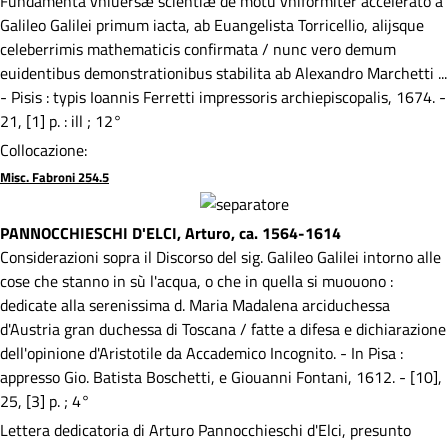
Fundamenta vniuersæ scientiæ de motu vniformiter accelerato à
Galileo Galilei primum iacta, ab Euangelista Torricellio, alijsque
celeberrimis mathematicis confirmata / nunc vero demum
euidentibus demonstrationibus stabilita ab Alexandro Marchetti ...
- Pisis : typis Ioannis Ferretti impressoris archiepiscopalis, 1674. -
21, [1] p. : ill ; 12°
Collocazione:
Misc. Fabroni 254.5
PANNOCCHIESCHI D'ELCI, Arturo, ca. 1564-1614
Considerazioni sopra il Discorso del sig. Galileo Galilei intorno alle
cose che stanno in sù l'acqua, o che in quella si muouono :
dedicate alla serenissima d. Maria Madalena arciduchessa
d'Austria gran duchessa di Toscana / fatte a difesa e dichiarazione
dell'opinione d'Aristotile da Accademico Incognito. - In Pisa :
appresso Gio. Batista Boschetti, e Giouanni Fontani, 1612. - [10],
25, [3] p. ; 4°
Lettera dedicatoria di Arturo Pannocchieschi d'Elci, presunto