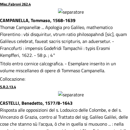
Misc.Fabroni 262.4
CAMPANELLA, Tommaso, 1568-1639
Thomæ Campanellæ ... Apologia pro Galileo, mathematico
Florentino : vbi disquiritur, vtrum ratio philosopahndi [sic], quam
Galileus celebrat, faueat sacris scripturis, an aduersetur. -
Francofurti : impensis Godefridi Tampachii : typis Erasmi
Kempfferi, 1622. - 58 p. ; 4°
Titolo entro cornice calcografica. - Esemplare inserito in un
volume miscellaneo di opere di Tommaso Campanella.
Collocazione:
S.R.2.13.4
CASTELLI, Benedetto, 1577/8-1643
Risposta alle opposizioni del s. Lodouico delle Colombe, e del s.
Vincenzio di Grazia, contro al Trattato del sig. Galileo Galilei, delle
cose che stanno sù l'acqua, ò che in quella si muouono ... : nella