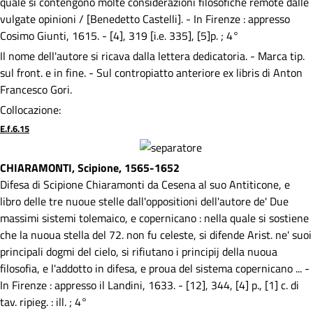
quale si contengono molte considerazioni filosofiche remote dalle
vulgate opinioni / [Benedetto Castelli]. - In Firenze : appresso
Cosimo Giunti, 1615. - [4], 319 [i.e. 335], [5]p. ; 4°
Il nome dell'autore si ricava dalla lettera dedicatoria. - Marca tip.
sul front. e in fine. - Sul contropiatto anteriore ex libris di Anton
Francesco Gori.
Collocazione:
E.f.6.15
CHIARAMONTI, Scipione, 1565-1652
Difesa di Scipione Chiaramonti da Cesena al suo Antiticone, e
libro delle tre nuoue stelle dall'oppositioni dell'autore de' Due
massimi sistemi tolemaico, e copernicano : nella quale si sostiene
che la nuoua stella del 72. non fu celeste, si difende Arist. ne' suoi
principali dogmi del cielo, si rifiutano i principij della nuoua
filosofia, e l'addotto in difesa, e proua del sistema copernicano ... -
In Firenze : appresso il Landini, 1633. - [12], 344, [4] p., [1] c. di
tav. ripieg. : ill. ; 4°