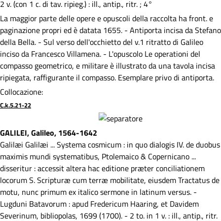
2 v. (con 1 c. di tav. ripieg.) : ill., antip., ritr. ; 4°
La maggior parte delle opere e opuscoli della raccolta ha front. e
paginazione propri ed è datata 1655. - Antiporta incisa da Stefano
della Bella. - Sul verso dell'occhietto del v.1 ritratto di Galileo
inciso da Francesco Villamena. - L'opuscolo Le operationi del
compasso geometrico, e militare è illustrato da una tavola incisa
ripiegata, raffigurante il compasso. Esemplare privo di antiporta.
Collocazione:
C.k.5.21-22
GALILEI, Galileo, 1564-1642
Galilæi Galilæi ... Systema cosmicum : in quo dialogis IV. de duobus
maximis mundi systematibus, Ptolemaico & Copernicano ...
disseritur : accessit altera hac editione præter conciliationem
locorum S. Scripturæ cum terræ mobilitate, eiusdem Tractatus de
motu, nunc primum ex italico sermone in latinum versus. -
Lugduni Batavorum : apud Fredericum Haaring, et Davidem
Severinum, bibliopolas, 1699 (1700). - 2 to. in 1 v. : ill., antip., ritr.