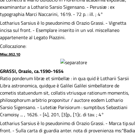
examinantur a Lothario Sarsio Sigensano. - Perusiæ : ex
typographia Marci Naccarini, 1619. - 72 p. : ill. ; 4°
Lotharius Sarsius è lo pseudonimo di Orazio Grassi. - Vignetta
incisa sul front. - Esemplare inserito in un vol. miscellaneo
appartenente al Legato Piazzini.
Collocazione:
Misc.952.10
GRASSI, Orazio, ca.1590-1654
Ratio ponderum libræ et simbellæ : in qua quid è Lotharii Sarsii
Libra astronomica, quidque è Galilei Galilei simbellatore de
cometis statuendum sit, collatis vtriusque rationum momentis,
philosophorum arbitrio proponitur / auctore eodem Lothario
Sarsio Sigensano. - Lutetiæ Parisiorum : sumptibus Sebastiani
Cramoisy ... , 1626. - [4], 201, [3]p., [1]c. di tav. ; 4°
Lotharius Sarsius è lo pseudonimo di Orazio Grassi. - Marca tip.sul
front. - Sulla carta di guardia anter. nota di provenienza ms:"Badia