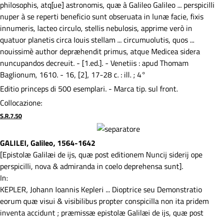
philosophis, atq[ue] astronomis, quæ à Galileo Galileo ... perspicilli
nuper à se reperti beneficio sunt obseruata in lunæ facie, fixis
innumeris, lacteo circulo, stellis nebulosis, apprime verò in
quatuor planetis circa Iouis stellam ... circumuolutis, quos ...
nouissimè author depræhendit primus, atque Medicea sidera
nuncupandos decreuit. - [1.ed.]. - Venetiis : apud Thomam
Baglionum, 1610. - 16, [2], 17-28 c. : ill. ; 4°
Editio princeps di 500 esemplari. - Marca tip. sul front.
Collocazione:
S.R.7.50
GALILEI, Galileo, 1564-1642
[Epistolæ Galilæi de ijs, quæ post editionem Nuncij siderij ope
perspicilli, nova & admiranda in coelo deprehensa sunt].
In:
KEPLER, Johann Ioannis Kepleri ... Dioptrice seu Demonstratio
eorum quæ visui & visibilibus propter conspicilla non ita pridem
inventa accidunt ; præmissæ epistolæ Galilæi de ijs, quæ post