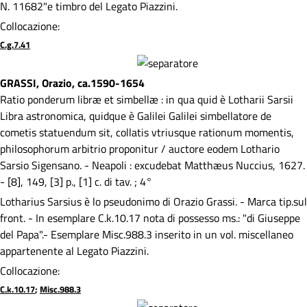
N. 11682"e timbro del Legato Piazzini.
Collocazione:
C.g.7.41
GRASSI, Orazio, ca.1590-1654
Ratio ponderum libræ et simbellæ : in qua quid è Lotharii Sarsii
Libra astronomica, quidque è Galilei Galilei simbellatore de
cometis statuendum sit, collatis vtriusque rationum momentis,
philosophorum arbitrio proponitur / auctore eodem Lothario
Sarsio Sigensano. - Neapoli : excudebat Matthæus Nuccius, 1627.
- [8], 149, [3] p., [1] c. di tav. ; 4°
Lotharius Sarsius è lo pseudonimo di Orazio Grassi. - Marca tip.sul
front. - In esemplare C.k.10.17 nota di possesso ms.: "di Giuseppe
del Papa".- Esemplare Misc.988.3 inserito in un vol. miscellaneo
appartenente al Legato Piazzini.
Collocazione:
C.k.10.17
;
Misc.988.3