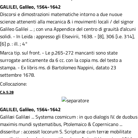
GALILEI, Galileo, 1564-1642
Discorsi e dimostrazioni matematiche intorno a due nuoue
scienze attenenti alla mecanica & i movimenti locali / del signor
Galileo Galilei ... ; con vna Appendice del centro di grauità d'alcuni
solidi. - In Leida : appresso gli Elsevirii, 1638. - [8], 306 [i.e. 314],
[6] p. : ill. ; 4°
Marca tip. sul front. - Le p.265-272 mancanti sono state
surrogate anticamente da 6 cc. con la copia ms. del testo a
stampa. - Ex libris ms. di Bartolomeo Nappini, datato 23
settembre 1678.
Collocazione:
C.k.5.28
GALILEI, Galileo, 1564-1642
Galilæi Galilæi ... Systema cosmicum : in quo dialogis IV. de duobus
maximis mundi systematibus, Ptolemaico & Copernicano ...
disseritur : accessit locorum S. Scripturæ cum terræ mobilitate