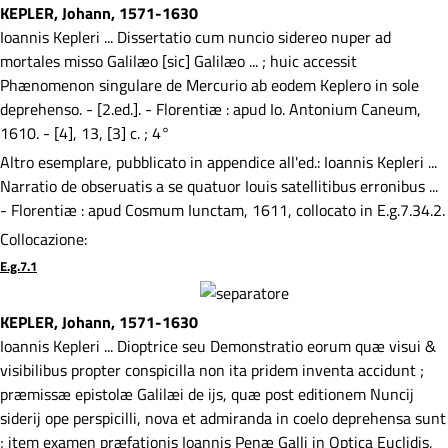
KEPLER, Johann, 1571-1630
Ioannis Kepleri ... Dissertatio cum nuncio sidereo nuper ad
mortales misso Galilæo [sic] Galilæo ... ; huic accessit
Phænomenon singulare de Mercurio ab eodem Keplero in sole
deprehenso. - [2.ed.]. - Florentiæ : apud Io. Antonium Caneum,
1610. - [4], 13, [3] c. ; 4°
Altro esemplare, pubblicato in appendice all'ed.: Ioannis Kepleri ...
Narratio de obseruatis a se quatuor Iouis satellitibus erronibus ...
- Florentiæ : apud Cosmum Iunctam, 1611, collocato in E.g.7.34.2.
Collocazione:
E.g.7.1
KEPLER, Johann, 1571-1630
Ioannis Kepleri ... Dioptrice seu Demonstratio eorum quæ visui &
visibilibus propter conspicilla non ita pridem inventa accidunt ;
præmissæ epistolæ Galilæi de ijs, quæ post editionem Nuncij
siderij ope perspicilli, nova et admiranda in coelo deprehensa sunt
; item examen præfationis Ioannis Penæ Galli in Optica Euclidis,