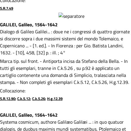
Collocazione:
S.R.7.49
GALILEI, Galileo, 1564-1642
Dialogo di Galileo Galilei... : doue ne i congressi di quattro giornate
si discorre sopra i due massimi sistemi del mondo Tolemaico, e
Copernicano ... - [1. ed.]. - In Fiorenza : per Gio. Batista Landini,
1632. - [10], 458, [32] p. : ill. ; 4°
Marca tip. sul front. - Antiporta incisa da Stefano della Bella. - In
tutti gli esemplari, tranne in C.k.5.26 , su p.92 è applicato un
cartiglio contenente una domanda di Simplicio, tralasciata nella
stampa. - Non completi gli esemplari C.k.5.12, C.k.5.26, H.g.12.39.
Collocazione:
S.R.12.90
;
C.k.5.12
;
C.k.5.26
;
H.g.12.39
GALILEI, Galileo, 1564-1642
Systema cosmicum, authore Galilæo Galilæi ... : in quo quatuor
dialogis, de duobus maximis mundi systematibus, Ptolemaico et