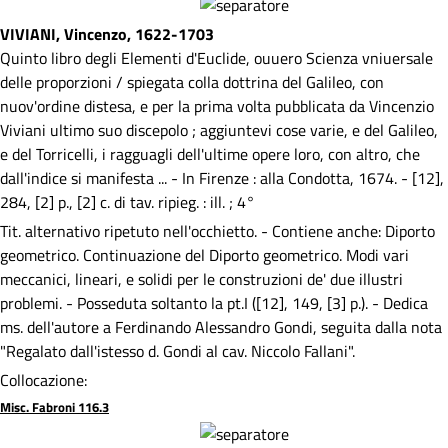
VIVIANI, Vincenzo, 1622-1703
Quinto libro degli Elementi d'Euclide, ouuero Scienza vniuersale
delle proporzioni / spiegata colla dottrina del Galileo, con
nuov'ordine distesa, e per la prima volta pubblicata da Vincenzio
Viviani ultimo suo discepolo ; aggiuntevi cose varie, e del Galileo,
e del Torricelli, i ragguagli dell'ultime opere loro, con altro, che
dall'indice si manifesta ... - In Firenze : alla Condotta, 1674. - [12],
284, [2] p., [2] c. di tav. ripieg. : ill. ; 4°
Tit. alternativo ripetuto nell'occhietto. - Contiene anche: Diporto
geometrico. Continuazione del Diporto geometrico. Modi vari
meccanici, lineari, e solidi per le construzioni de' due illustri
problemi. - Posseduta soltanto la pt.I ([12], 149, [3] p.). - Dedica
ms. dell'autore a Ferdinando Alessandro Gondi, seguita dalla nota
"Regalato dall'istesso d. Gondi al cav. Niccolo Fallani".
Collocazione:
Misc. Fabroni 116.3