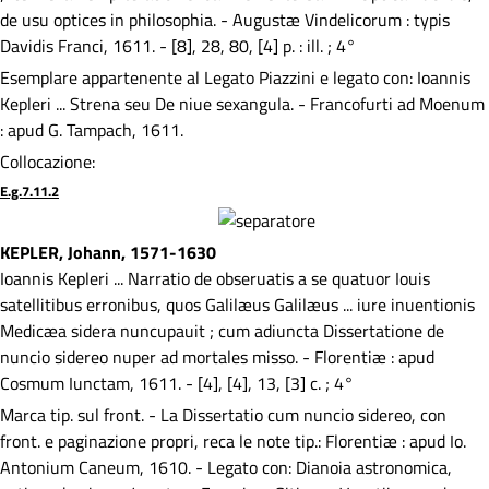
de usu optices in philosophia. - Augustæ Vindelicorum : typis
Davidis Franci, 1611. - [8], 28, 80, [4] p. : ill. ; 4°
Esemplare appartenente al Legato Piazzini e legato con: Ioannis
Kepleri ... Strena seu De niue sexangula. - Francofurti ad Moenum
: apud G. Tampach, 1611.
Collocazione:
E.g.7.11.2
KEPLER, Johann, 1571-1630
Ioannis Kepleri ... Narratio de obseruatis a se quatuor Iouis
satellitibus erronibus, quos Galilæus Galilæus ... iure inuentionis
Medicæa sidera nuncupauit ; cum adiuncta Dissertatione de
nuncio sidereo nuper ad mortales misso. - Florentiæ : apud
Cosmum Iunctam, 1611. - [4], [4], 13, [3] c. ; 4°
Marca tip. sul front. - La Dissertatio cum nuncio sidereo, con
front. e paginazione propri, reca le note tip.: Florentiæ : apud Io.
Antonium Caneum, 1610. - Legato con: Dianoia astronomica,