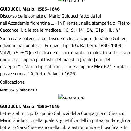
GUIDUCCI, Mario, 1585-1646
Discorso delle comete di Mario Guiducci fatto da lui
nell'Accademia fiorentina ... - In Firenze : nella stamperia di Pietro
Cecconcelli, alle stelle medicee, 1619. - [4], 54, [2] p. : ill. ; 4°
Sulla reale paternità del Discorso cfr.: Le Opere di Galileo Galilei :
edizione nazionale ... - Firenze : Tip. di G. Barbèra, 1890-1909. -
Vol.VI, p.5-6: "Questo discorso ... per quanto pubblicato sotto il suo
nome era ... opera piuttosto del maestro [Galilei] che del
discepolo". - Marca tip. sul front. - In esemplare Misc.621.7 nota di
possesso ms.: "Di Pietro Salvetti 1676".
Collocazione:
Misc.357.5
;
Misc.621.7
GUIDUCCI, Mario, 1585-1646
Lettera al m. r. p. Tarquinio Galluzzi della Compagnia di Giesu. di
Mario Guiducci : nella quale si giustifica dell'imputazion dategli da
Lottario Sarsi Sigensano nella Libra astronomica e filosofica. - In