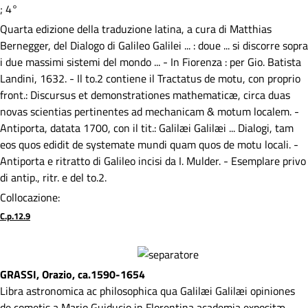
; 4°
Quarta edizione della traduzione latina, a cura di Matthias
Bernegger, del Dialogo di Galileo Galilei ... : doue ... si discorre sopra
i due massimi sistemi del mondo ... - In Fiorenza : per Gio. Batista
Landini, 1632. - Il to.2 contiene il Tractatus de motu, con proprio
front.: Discursus et demonstrationes mathematicæ, circa duas
novas scientias pertinentes ad mechanicam & motum localem. -
Antiporta, datata 1700, con il tit.: Galilæi Galilæi ... Dialogi, tam
eos quos edidit de systemate mundi quam quos de motu locali. -
Antiporta e ritratto di Galileo incisi da I. Mulder. - Esemplare privo
di antip., ritr. e del to.2.
Collocazione:
C.p.12.9
GRASSI, Orazio, ca.1590-1654
Libra astronomica ac philosophica qua Galilæi Galilæi opiniones
de cometis a Mario Guiducio in Florentina academia expositæ,