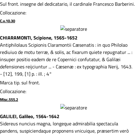
Sul front. insegne del dedicatario, il cardinale Francesco Barberini.
Collocazione:
C.v.10.30
CHIARAMONTI, Scipione, 1565-1652
Antiphilolaus Scipionis Claramontii Cæsenatis : in quo Philolao
rediuiuo de motu terræ, & solis, ac fixarum quiete repugnatur ... :
insuper positio eadem de re Copernici confutatur, & Galilæi
defensiones reijciuntur ... - Cæsenæ : ex typographia Nerij, 1643.
- [12], 199, [1] p. : ill. ; 4°
Marca tip. sul front.
Collocazione:
Misc.555.2
GALILEI, Galileo, 1564-1642
Sidereus nuncius magna, longeque admirabilia spectacula
pandens, suspiciendaque proponens vnicuique, præsertim verò