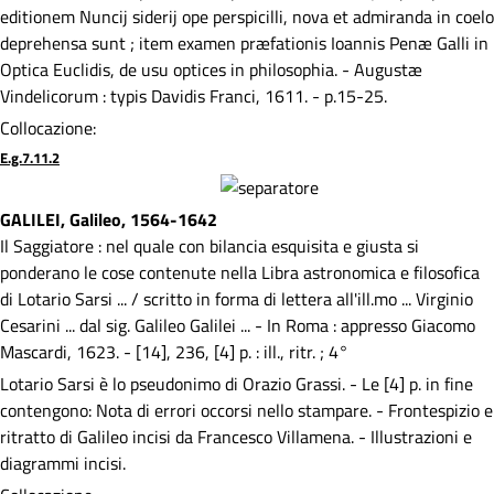
editionem Nuncij siderij ope perspicilli, nova et admiranda in coelo
deprehensa sunt ; item examen præfationis Ioannis Penæ Galli in
Optica Euclidis, de usu optices in philosophia. - Augustæ
Vindelicorum : typis Davidis Franci, 1611. - p.15-25.
Collocazione:
E.g.7.11.2
GALILEI, Galileo, 1564-1642
Il Saggiatore : nel quale con bilancia esquisita e giusta si
ponderano le cose contenute nella Libra astronomica e filosofica
di Lotario Sarsi ... / scritto in forma di lettera all'ill.mo ... Virginio
Cesarini ... dal sig. Galileo Galilei ... - In Roma : appresso Giacomo
Mascardi, 1623. - [14], 236, [4] p. : ill., ritr. ; 4°
Lotario Sarsi è lo pseudonimo di Orazio Grassi. - Le [4] p. in fine
contengono: Nota di errori occorsi nello stampare. - Frontespizio e
ritratto di Galileo incisi da Francesco Villamena. - Illustrazioni e
diagrammi incisi.