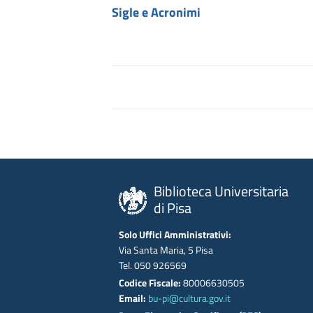
Sigle e Acronimi
Biblioteca Universitaria
di Pisa
Solo Uffici Amministrativi:
Via Santa Maria, 5 Pisa
Tel. 050 926569
Codice Fiscale:
80006630505
Email:
bu-pi@cultura.gov.it