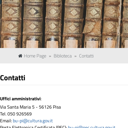
Home Page
»
Biblioteca
»
Contatti
Contatti
Uffici amministrativi
:
Via Santa Maria 5 - 56126 Pisa
Tel. 050 926569
Email:
bu-pi@cultura.gov.it
Posta Elettronica Certificata (PEC):
bu-pi@pec.cultura.gov.it